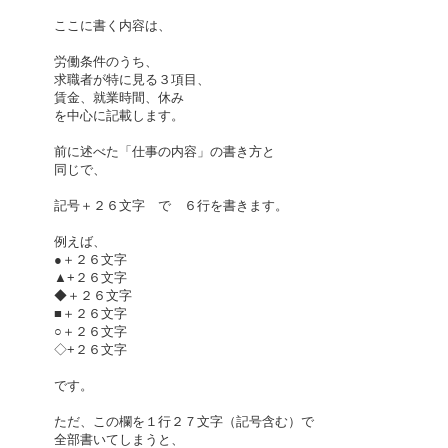
ここに書く内容は、
労働条件のうち、
求職者が特に見る３項目、
賃金、就業時間、休み
を中心に記載します。
前に述べた「仕事の内容」の書き方と
同じで、
記号＋２６文字 で ６行を書きます。
例えば、
●＋２６文字
▲+２６文字
◆＋２６文字
■＋２６文字
○＋２６文字
◇+２６文字
です。
ただ、この欄を１行２７文字（記号含む）で
全部書いてしまうと、