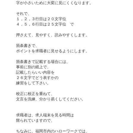
字が小さいために大変に見にくくなります。
それで、
１，２，３行目は２０文字位
４，５，６行目は２５文字位 で
押さえて、見やすく、読みやすくします。
箇条書きで、
ポイントを求職者に見せるようにします。
箇条書きで記載する場合には、
事前に別の紙上で、
記載したらいい内容を
２６文字でどう表すかの
練習をして下さい。
校正に校正を重ねて、
文言を洗練、分かり易くしてください。
求職者は、求人端末を見る時間は
限られていますので、
ちなみに、福岡市内のハローワークでは、