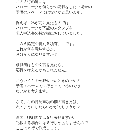
この２行の違いは、
ハローワークが何らかの記載をしたい場合の
予備のスペースではないかと思います。
例えば、私が前に見たものでは、
ハローワークが下記のスタンプを
求人申込書の特記欄におしていました。
「３６協定の特別条項有」 です。
これが何を意味するか、
お分かりになりますか？
求職者はもの文言を見たら、
応募を考えるかもしれません。
こういうものを載せたいときのための
予備スペースで２行とっているのでは
ないかと考えます。
さて、この特記事項の欄の書き方は、
次のようにしたらいかがでしょうか？
画面、印刷面では８行表せますが、
記載する場合には６行しかありませんので、
ここは６行で作成します。